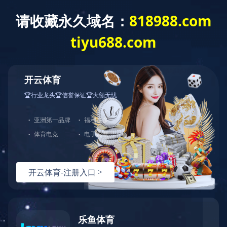
开云(中国)
关于我们
新闻动态