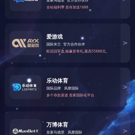
通知公告
文化活动
联系我们
Contact us
电话：0471-5223613
投诉电话：0471-5223607
邮箱：imzs@imzs.com.cn
网址：/
地址：内蒙古自治区呼和浩特市赛罕区鄂尔
多斯东街12号银联大厦10层