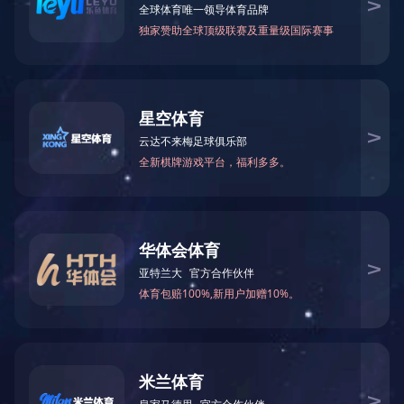
今天是：2026年8月9日 星期日
可行性研究
工程咨询
Project Consultancy
《内
规划
项目咨询
开云官方
基）资源化综
评估咨询
告。
本项目已
全过程咨询
可行性研究