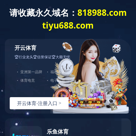
开云(中国)
关于我们
新闻动态