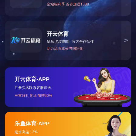
开云(中国)
/
关于我们
/
新
Copyright © 2002-2025 开云官方网页版 All rights reserved.
蒙ICP备2022002449号-1