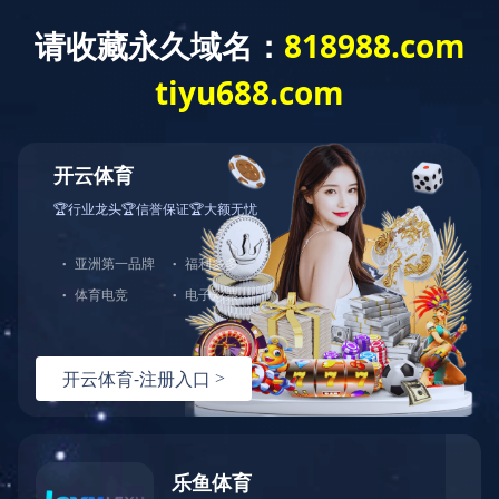
开云(中国)
关于我们
新闻动态