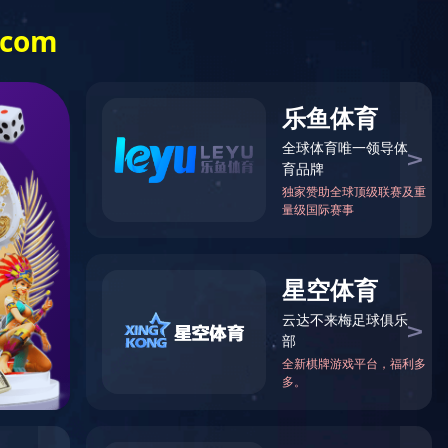
节能环保
专家登记
人才招聘