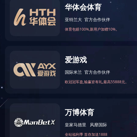
今天是：2026年8月8日 星期六
项目管理
Project Management
公司简介
资质荣誉
行业地位
专业团队
公司业绩