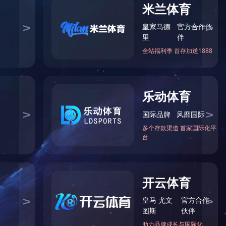
当前位置：
首页
>>项目管理>>行业地位