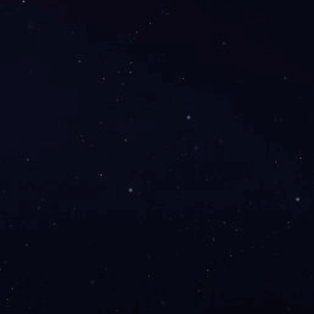
专家登记
/
人才招聘
12号银联大厦10层
中实咨询集团
官网手机版
引用。
台
|
星空在线注册
|
乐鱼官方在线登录
|