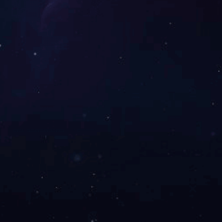
我们
/
新闻动态
/
招标采购
/
工程咨询
/
项目管理
/
节能环保
/
电话：0471-5223613 投诉电话：0471-5223607
邮箱：imzs@imzs.com.cn 网址：/
地址：内蒙古自治区呼和浩特市赛罕区鄂尔多斯东街