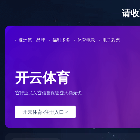
开云(中国)
关于我们
新闻动态