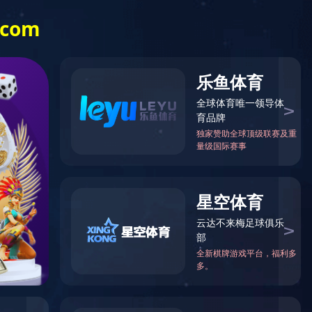
节能环保
专家登记
人才招聘