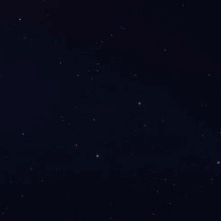
专家登记
/
人才招聘
12号银联大厦10层
中实咨询集团
官网手机版