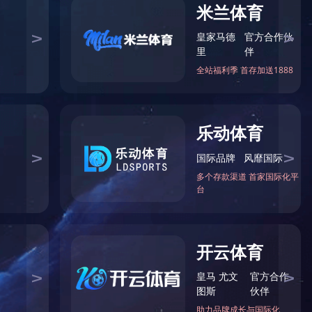
当前位置：
首页
>>新闻动态>>项目公司新闻
级
建设协会组织的“2024年度第一批工程造价咨询企业信用”
网页版成立多年以来，遵循中国工程造价管理协会对造价咨询
年度内蒙古自治区第四届“优秀工程造价成果奖”评选活动中，
造项目维邦佳苑二期工程”项目荣获竣工结算类…